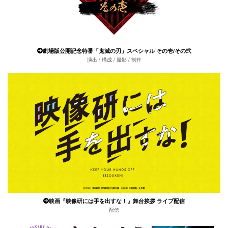
劇場版公開記念特番「鬼滅の刃」スペシャル その壱/その弐
演出 / 構成 / 撮影 / 制作
映画『映像研には手を出すな！』舞台挨拶 ライブ配信
配信