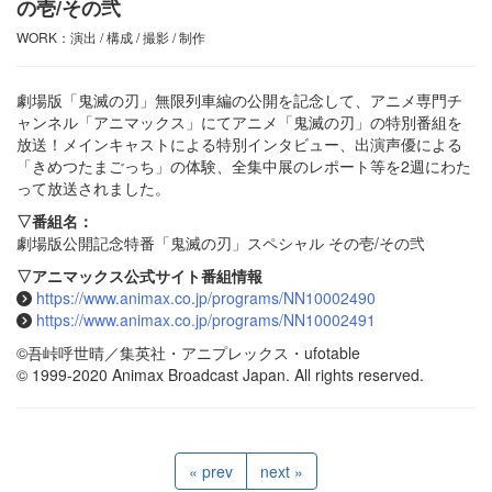
の壱/その弐
WORK：演出 / 構成 / 撮影 / 制作
劇場版「鬼滅の刃」無限列車編の公開を記念して、アニメ専門チ
ャンネル「アニマックス」にてアニメ「鬼滅の刃」の特別番組を
放送！メインキャストによる特別インタビュー、出演声優による
「きめつたまごっち」の体験、全集中展のレポート等を2週にわた
って放送されました。
▽番組名：
劇場版公開記念特番「鬼滅の刃」スペシャル その壱/その弐
▽アニマックス公式サイト番組情報
https://www.animax.co.jp/programs/NN10002490
https://www.animax.co.jp/programs/NN10002491
©吾峠呼世晴／集英社・アニプレックス・ufotable
© 1999-2020 Animax Broadcast Japan. All rights reserved.
« prev
next »