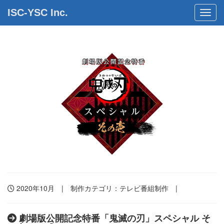
ISC-YSC Inc.
Toggl
2020年10月 | 制作カテゴリ：
テレビ番組制作
|
劇場版公開記念特番「鬼滅の刃」スペシャル そ