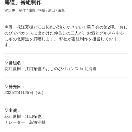
海道」番組制作
WORK：制作 / 撮影 / 構成 / 演出 / 編集
声優・花江夏樹と江口拓也が泊りがけでいく男子会の第2弾。 おし
のびでバカンスに出かけた仲良しの二人が、お酒とグルメを中心
に冬の北海道を満喫します。 弊社が番組制作を担当しておりま
す。
▽番組名：
花江夏樹・江口拓也のおしのびバカンス in 北海道
▽発売日：
2025年4月25日（金）
▽出演：
花江夏樹・江口拓也
ナレーター：鳥海浩輔