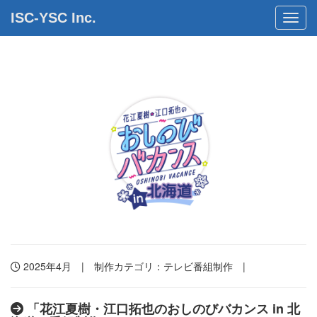
ISC-YSC Inc.
Toggl
2025年4月 | 制作カテゴリ：
テレビ番組制作
|
「花江夏樹・江口拓也のおしのびバカンス in 北