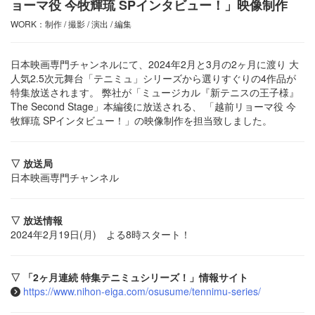
ョーマ役 今牧輝琉 SPインタビュー！」映像制作
WORK：制作 / 撮影 / 演出 / 編集
日本映画専門チャンネルにて、2024年2月と3月の2ヶ月に渡り 大
人気2.5次元舞台「テニミュ」シリーズから選りすぐりの4作品が
特集放送されます。 弊社が「ミュージカル『新テニスの王子様』
The Second Stage」本編後に放送される、 「越前リョーマ役 今
牧輝琉 SPインタビュー！」の映像制作を担当致しました。
▽ 放送局
日本映画専門チャンネル
▽ 放送情報
2024年2月19日(月) よる8時スタート！
▽ 「2ヶ月連続 特集テニミュシリーズ！」情報サイト
https://www.nihon-eiga.com/osusume/tennimu-series/