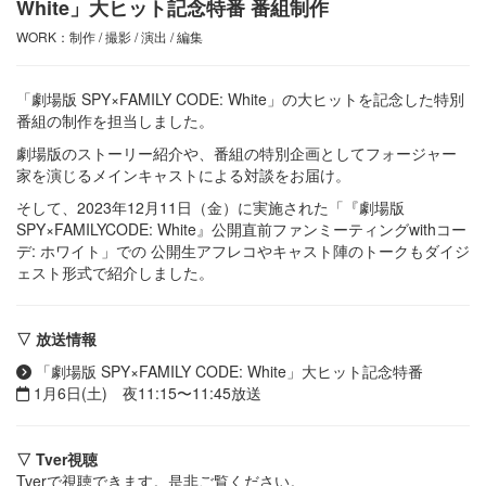
White」大ヒット記念特番 番組制作
WORK：制作 / 撮影 / 演出 / 編集
「劇場版 SPY×FAMILY CODE: White」の大ヒットを記念した特別
番組の制作を担当しました。
劇場版のストーリー紹介や、番組の特別企画としてフォージャー
家を演じるメインキャストによる対談をお届け。
そして、2023年12月11日（金）に実施された「『劇場版
SPY×FAMILYCODE: White』公開直前ファンミーティングwithコー
デ: ホワイト」での 公開生アフレコやキャスト陣のトークもダイジ
ェスト形式で紹介しました。
▽ 放送情報
「劇場版 SPY×FAMILY CODE: White」大ヒット記念特番
1月6日(土) 夜11:15〜11:45放送
▽ Tver視聴
Tverで視聴できます。是非ご覧ください。