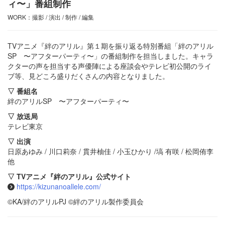
ィ〜」番組制作
WORK：撮影 / 演出 / 制作 / 編集
TVアニメ『絆のアリル』第１期を振り返る特別番組「絆のアリル
SP 〜アフターパーティ〜」の番組制作を担当しました。キャラ
クターの声を担当する声優陣による座談会やテレビ初公開のライ
ブ等、見どころ盛りだくさんの内容となりました。
▽ 番組名
絆のアリルSP 〜アフターパーティ〜
▽ 放送局
テレビ東京
▽ 出演
日原あゆみ / 川口莉奈 / 貫井柚佳 / 小玉ひかり /塙 有咲 / 松岡侑李
他
▽ TVアニメ『絆のアリル』公式サイト
https://kizunanoallele.com/
©KA/絆のアリルPJ ©絆のアリル製作委員会