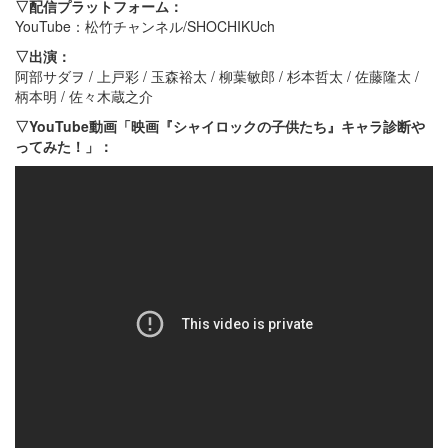
▽配信プラットフォーム：
YouTube：松竹チャンネル/SHOCHIKUch
▽出演：
阿部サダヲ / 上戸彩 / 玉森裕太 / 柳葉敏郎 / 杉本哲太 / 佐藤隆太 /
柄本明 / 佐々木蔵之介
▽YouTube動画「映画『シャイロックの子供たち』キャラ診断や
ってみた！」：