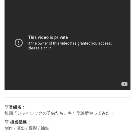
▽番組名：
映画『シャイロックの子供たち』キャラ診断やってみた！
▽ 担当業務：
制作 / 演出 / 撮影 / 編集