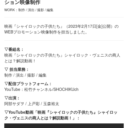
ション映像制作
WORK：制作 / 演出 / 撮影 / 編集
映画『シャイロックの子供たち』（2023年2月17日[金]公開）の
WEBプロモーション映像制作を担当しました。
▽番組名：
映画『シャイロックの子供たち』シャイロック・ヴェニスの商人
とは？解説動画！
▽ 担当業務：
制作 / 演出 / 撮影 / 編集
▽配信プラットフォーム：
YouTube：松竹チャンネル/SHOCHIKUch
▽出演：
阿部サダヲ / 上戸彩 / 玉森裕太
▽YouTube動画「映画『シャイロックの子供たち』シャイロッ
ク・ヴェニスの商人とは？解説動画！」：