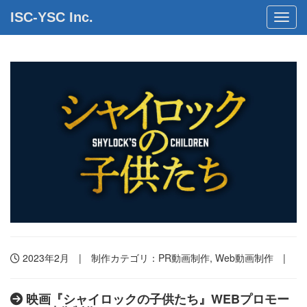
ISC-YSC Inc.
Toggl
2023年2月 | 制作カテゴリ：
PR動画制作
,
Web動画制作
|
映画『シャイロックの子供たち』WEBプロモー