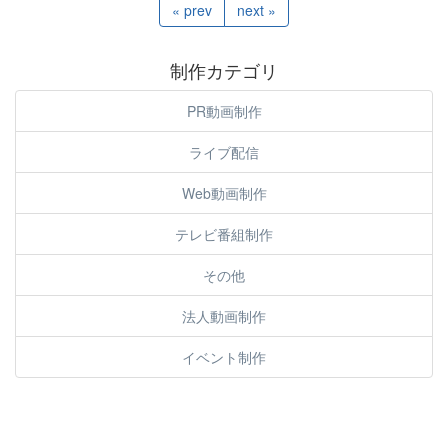
« prev
next »
制作カテゴリ
PR動画制作
ライブ配信
Web動画制作
テレビ番組制作
その他
法人動画制作
イベント制作