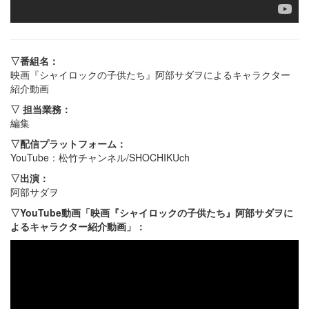
▽番組名：
映画『シャイロックの子供たち』阿部サダヲによるキャラクター
紹介動画
▽ 担当業務：
編集
▽配信プラットフォーム：
YouTube：松竹チャンネル/SHOCHIKUch
▽出演：
阿部サダヲ
▽YouTube動画「映画『シャイロックの子供たち』阿部サダヲに
よるキャラクター紹介動画」：