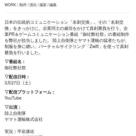
WORK：制作 / 演出 / 撮影 / 編集
日本の伝統的コミュニケーション「名刺交換」。その「名刺交
換」をきっかけに、企業同士の威信をかけて真剣勝負を行う、企
業PR＆ゲームコミュニケーション番組『御社弊社祭』の番組制作
を弊社が担当しました。 陸上自衛隊とヤマト運輸の猛者たちが、
制服を身に纏い、バーチャルサイクリング「Zwift」を使って真剣
勝負を行いました。
▽番組名：
御社弊社祭
▽配信日時：
3月27日（土）
▽配信プラットフォーム：
YouTube
▽出演：
陸上自衛隊
ヤマト運輸株式会社
実況：平岩康佑