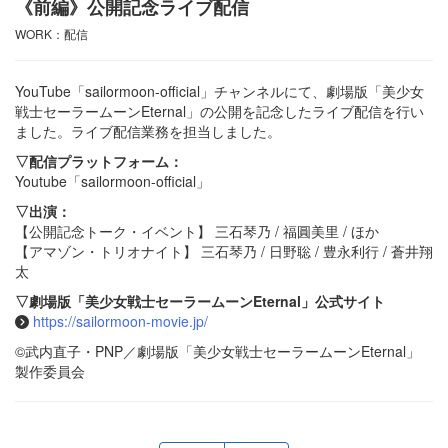
《前編》公開記念ライブ配信
WORK：配信
YouTube「sailormoon-official」チャンネルにて、劇場版「美少女
戦士セーラームーンEternal」の公開を記念したライブ配信を行い
ました。ライブ配信業務を担当しました。
▽配信プラットフォーム：
Youtube「sailormoon-official」
▽出演：
【公開記念トーク・イベント】 三石琴乃 / 福圓美里 / ほか
【アマゾン・トリオナイト】 三石琴乃 / 日野聡 / 豊永利行 / 蒼井翔
太
▽劇場版「美少女戦士セーラームーンEternal」公式サイト
https://sailormoon-movie.jp/
©︎武内直子・PNP／劇場版「美少女戦士セーラームーンEternal」
製作委員会