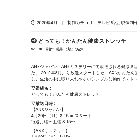
2020年4月 | 制作カテゴリ：
テレビ番組
,
映像制
とっても！かんたん健康ストレッチ
WORK：制作 / 撮影 / 演出 / 編集
ANXジャパン・ANXミステリーにて放送される健康
た。 2019年8月より放送スタートした「AXNかん
し、生活の中に取り入れやすいシンプルな動作でスト
▽番組名：
とっても！かんたん健康ストレッチ
▽放送日時：
【ANXジャパン】
4月20日（月）8:15amスタート
毎週月曜〜土曜 8:15〜
【ANXミステリー】
4月20日 (月) 15:45〜