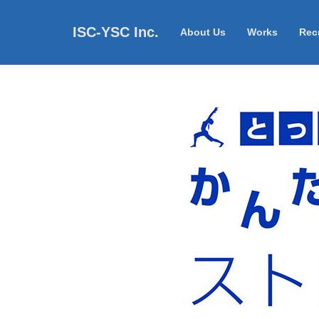
ISC-YSC Inc.
About Us
Works
Recr