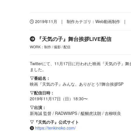
2019年11月 | 制作カテゴリ：
Web動画制作
|
『天気の子』舞台挨拶LIVE配信
WORK：制作 / 撮影 / 配信
Twitterにて、11月17日に行われた映画『天気の
ました。
▽番組名：
映画『天気の子』みんな、ありがとう!!舞台挨拶SP
▽配信日時：
2019年11月17日（日）18:30〜
▽出演：
新海誠 監督 / RADWIMPS / 醍醐虎汰朗 / 吉柳咲良
▽『天気の子』公式サイト
https://tenkinoko.com/