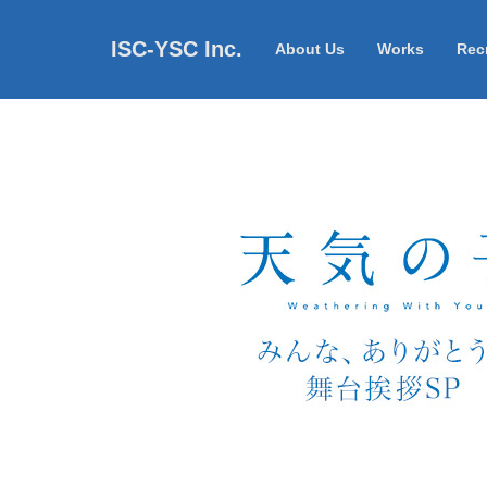
ISC-YSC Inc.
About Us
Works
Recr